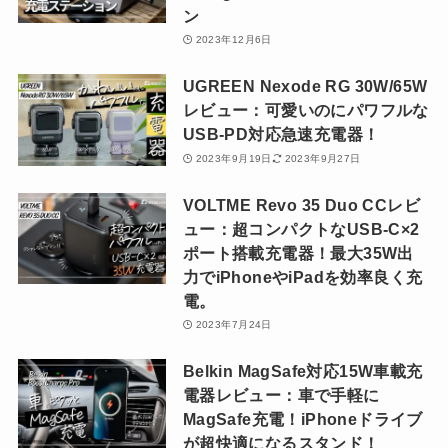
ン
2023年12月6日
UGREEN Nexode RG 30W/65W
レビュー：可愛いのにパワフルな
USB-PD対応急速充電器！
2023年9月19日
2023年9月27日
VOLTME Revo 35 Duo CCレビ
ュー：超コンパクトなUSB-C×2
ポート搭載充電器！最大35W出
力でiPhoneやiPadを効率良く充
電。
2023年7月24日
Belkin MagSafe対応15W車載充
電器レビュー：車で手軽に
MagSafe充電！iPhoneドライブ
が超快適になるスタンド！