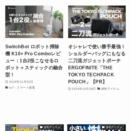
SwitchBot ロボット掃除
オシャレで使い勝手最強！
機 K10+ Pro Comboレビ
ショルダーバッグにもなる
ュー：1台2役こなせるロ
二刀流ガジェットポーチ
ボット＋スティックの融合
ERGOFINITE「THE
型！
TOKYO TECHPACK
POUCH」【PR】
2024年11月23日
IoT・スマート家電
2024年10月29日
便利アイテム
便利アイテム
便利アイテム