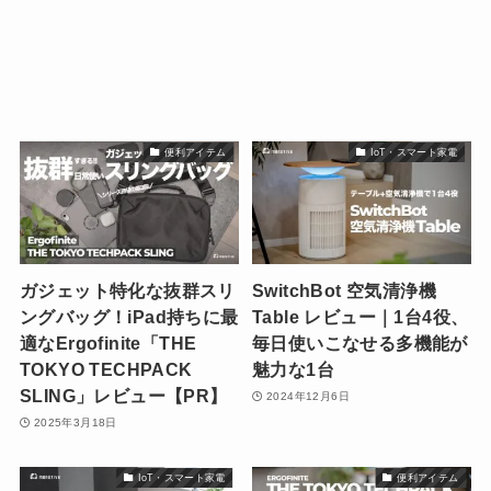
便利アイテム
IoT・スマート家電
ガジェット特化な抜群スリ
SwitchBot 空気清浄機
ングバッグ！iPad持ちに最
Table レビュー｜1台4役、
適なErgofinite「THE
毎日使いこなせる多機能が
TOKYO TECHPACK
魅力な1台
SLING」レビュー【PR】
2024年12月6日
2025年3月18日
IoT・スマート家電
便利アイテム