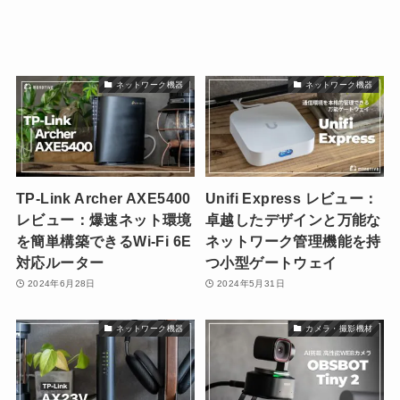
ネットワーク機器
ネットワーク機器
TP-Link Archer AXE5400
Unifi Express レビュー：
レビュー：爆速ネット環境
卓越したデザインと万能な
を簡単構築できるWi-Fi 6E
ネットワーク管理機能を持
対応ルーター
つ小型ゲートウェイ
2024年6月28日
2024年5月31日
ネットワーク機器
カメラ・撮影機材