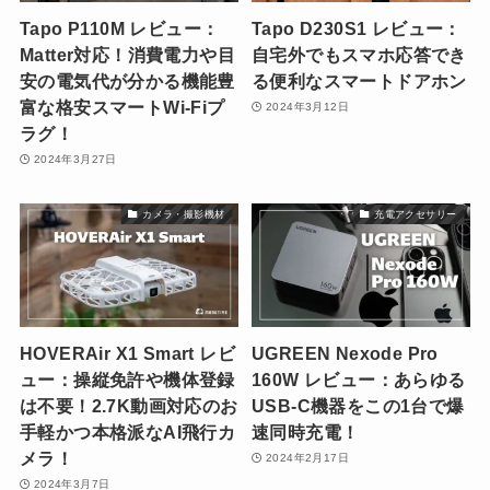
Tapo P110M レビュー：
Tapo D230S1 レビュー：
Matter対応！消費電力や目
自宅外でもスマホ応答でき
安の電気代が分かる機能豊
る便利なスマートドアホン
富な格安スマートWi-Fiプ
2024年3月12日
ラグ！
2024年3月27日
カメラ・撮影機材
充電アクセサリー
HOVERAir X1 Smart レビ
UGREEN Nexode Pro
ュー：操縦免許や機体登録
160W レビュー：あらゆる
は不要！2.7K動画対応のお
USB-C機器をこの1台で爆
手軽かつ本格派なAI飛行カ
速同時充電！
メラ！
2024年2月17日
2024年3月7日