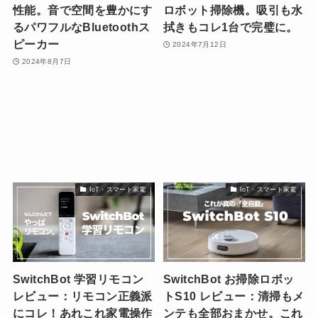
性能。音で空間を豊かにす
ロボット掃除機。吸引も水
るパワフルなBluetoothス
拭きもコレ1台で完璧に。
ピーカー
2024年7月12日
2024年8月7日
IoT・スマート家電
IoT・スマート家電
SwitchBot 学習リモコン
SwitchBot お掃除ロボッ
レビュー：リモコン正義派
トS10 レビュー：清掃もメ
にコレ！あれこれ家電操作
ンテも全部おまかせ。これ