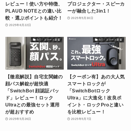
レビュー！使い方や特徴、
プロジェクター・スピーカ
PLAUD NOTEとの違い比
ーが融合した3in1！
較・選ぶポイントも紹介！
2025年5月30日
2025年6月22日
IoT・スマート家電
IoT・スマート家電
【徹底解説】自宅玄関鍵の
【クーポン有】あの大人気
顔パス解錠が超快適
スマートロックが
「SwitchBot 顔認証パッ
「SwitchBotロック
ド」レビュー！ロック
Ultra」に大進化！改良ポ
Ultraとの最強セット運用
イント・ロックProと違い
が超おすすめ
を比較レビュー！
2025年5月26日
2025年5月7日