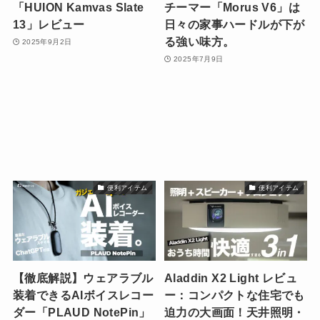
「HUION Kamvas Slate
チーマー「Morus V6」は
13」レビュー
日々の家事ハードルが下が
る強い味方。
2025年9月2日
2025年7月9日
便利アイテム
便利アイテム
【徹底解説】ウェアラブル
Aladdin X2 Light レビュ
装着できるAIボイスレコー
ー：コンパクトな住宅でも
ダー「PLAUD NotePin」
迫力の大画面！天井照明・