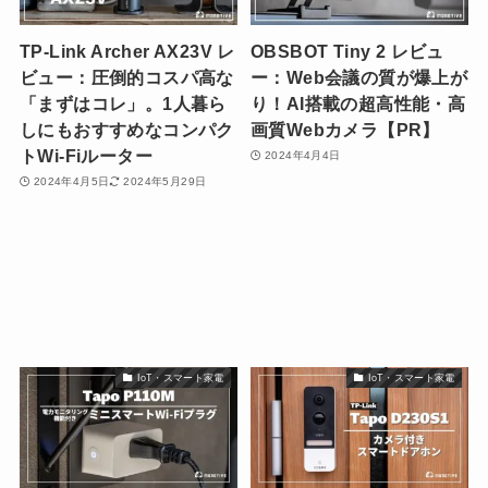
TP-Link Archer AX23V レ
OBSBOT Tiny 2 レビュ
ビュー：圧倒的コスパ高な
ー：Web会議の質が爆上が
「まずはコレ」。1人暮ら
り！AI搭載の超高性能・高
しにもおすすめなコンパク
画質Webカメラ【PR】
トWi-Fiルーター
2024年4月4日
2024年4月5日
2024年5月29日
IoT・スマート家電
IoT・スマート家電