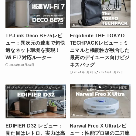
TP-Link Deco BE75レビ
Ergofinite THE TOKYO
ュー：異次元の速度で超快
TECHPACKレビュー：ミ
適なネット環境を実現！
ニマルと機能性が融合した
Wi-Fi 7対応ルーター
最高のデイユース向けビジ
ネスバッグ
2024年10月24日
2024年8月9日
2024年10月22日
ワイヤレスイヤホン・ヘッドホン・スピーカー
IoT・スマート家電
EDIFIER D32 レビュー：
Narwal Freo X Ultraレビ
見た目はレトロ、実力は高
ュー：性能プロ級の二刀流