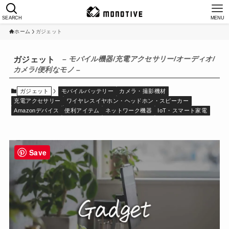
SEARCH
MENU
ホーム
ガジェット
– モバイル機器/充電アクセサリー/オーディオ/
ガジェット
カメラ/便利なモノ –
ガジェット
モバイルバッテリー
カメラ・撮影機材
充電アクセサリー
ワイヤレスイヤホン・ヘッドホン・スピーカー
Amazonデバイス
便利アイテム
ネットワーク機器
IoT・スマート家電
Save