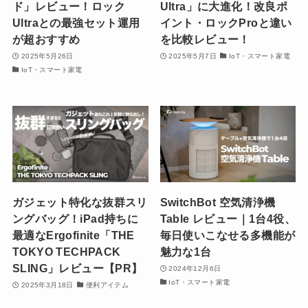
ド」レビュー！ロック
Ultra」に大進化！改良ポ
Ultraとの最強セット運用
イント・ロックProと違い
が超おすすめ
を比較レビュー！
2025年5月26日
2025年5月7日
IoT・スマート家電
IoT・スマート家電
ガジェット特化な抜群スリ
SwitchBot 空気清浄機
ングバッグ！iPad持ちに
Table レビュー｜1台4役、
最適なErgofinite「THE
毎日使いこなせる多機能が
TOKYO TECHPACK
魅力な1台
SLING」レビュー【PR】
2024年12月6日
IoT・スマート家電
2025年3月18日
便利アイテム