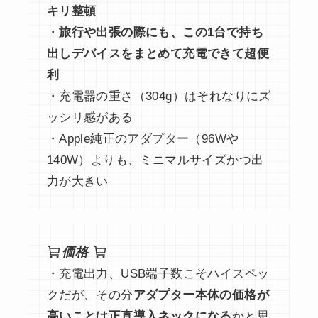
キリ整頓
・
旅行や出張の際にも、この1台で持ち
出しデバイスをまとめて充電できて超便
利
・充電器の重さ（304g）はそれなりにズ
ッシリ感がある
・Apple純正のアダプター（96Wや
140W）よりも、ミニマルサイズかつ出
力が大きい
価格
・充電出力、USB端子数こそハイスペッ
クだが、その分
アダプター本体の価格が
高いことは正直導入ネックになる
かと思