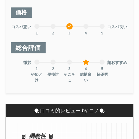
価格
コスパ悪い
コスパ良い
1
2
3
4
5
総合評価
微妙
超おすすめ
1
2
3
4
5
やめと
要検討
そこそ
結構良
超優秀
け
こ
い
口コミ的レビュー by ニノ
機能性