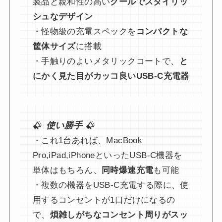
製品と親和性の高い
クールでスタイリッ
シュなデザイン
・怪物級の充電スペックを
コンパクトな
筐体サイズ
に搭載
・手触りのよいメタリックコートで、
と
にかく見た目がカッコ良いUSB-C充電器
使い勝手
・これ1台あれば、MacBook
Pro,iPad,iPhoneといったUSB-C機器を
単体はもちろん、
同時爆速充電
も可能
・複数の機器をUSB-C充電する際に、使
用するコンセントが1口だけになるの
で、
煩雑しがちなコンセント周りがスッ