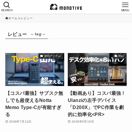
SEARCH
MENU
ホーム
レビュー
– tag –
レビュー
便利アイテム
Mac
【コスパ最強】サブスク無
【動画あり】コスパ最強！
しでも超使えるNotta
Ulanziの左手デバイス
Memo Type-Cが有能すぎ
「D200X」でPC作業を劇
る
的に効率化<PR>
2026年7月11日
2026年5月13日