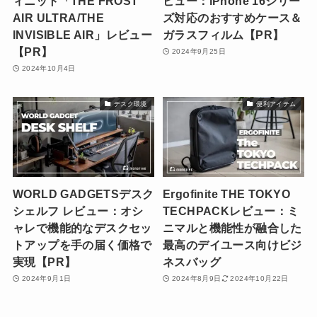
ィニット「THE FROST
ビュー：iPhone 16シリー
AIR ULTRA/THE
ズ対応のおすすめケース＆
INVISIBLE AIR」レビュー
ガラスフィルム【PR】
【PR】
2024年9月25日
2024年10月4日
デスク環境
便利アイテム
WORLD GADGETSデスク
Ergofinite THE TOKYO
シェルフ レビュー：オシ
TECHPACKレビュー：ミ
ャレで機能的なデスクセッ
ニマルと機能性が融合した
トアップを手の届く価格で
最高のデイユース向けビジ
実現【PR】
ネスバッグ
2024年9月1日
2024年8月9日
2024年10月22日