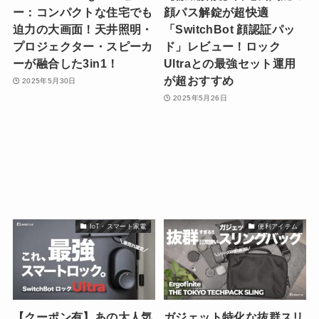
ー：コンパクトな住宅でも
顔パス解錠が超快適
迫力の大画面！天井照明・
「SwitchBot 顔認証パッ
プロジェクター・スピーカ
ド」レビュー！ロック
ーが融合した3in1！
Ultraとの最強セット運用
が超おすすめ
2025年5月30日
2025年5月26日
IoT・スマート家電
便利アイテム
【クーポン有】あの大人気
ガジェット特化な抜群スリ