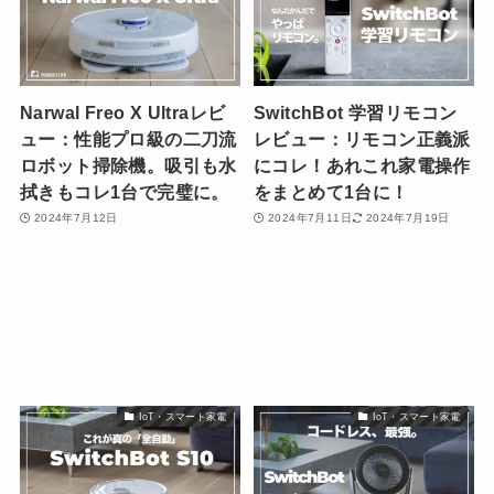
Narwal Freo X Ultraレビ
SwitchBot 学習リモコン
ュー：性能プロ級の二刀流
レビュー：リモコン正義派
ロボット掃除機。吸引も水
にコレ！あれこれ家電操作
拭きもコレ1台で完璧に。
をまとめて1台に！
2024年7月12日
2024年7月11日
2024年7月19日
IoT・スマート家電
IoT・スマート家電