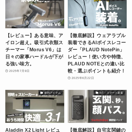
【レビュー】ある意味、ア
【徹底解説】ウェアラブル
イロン超え。吸引式衣類ス
装着できるAIボイスレコー
チーマー「Morus V6」は
ダー「PLAUD NotePin」
日々の家事ハードルが下が
レビュー！使い方や特徴、
る強い味方。
PLAUD NOTEとの違い比
較・選ぶポイントも紹介！
2025年7月9日
2025年6月22日
便利アイテム
IoT・スマート家電
Aladdin X2 Light レビュ
【徹底解説】自宅玄関鍵の