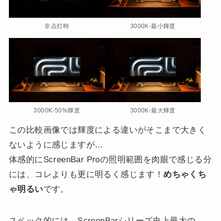
非点灯時
3000K-最小輝度
3000K-50%輝度
3000K-最大輝度
この比較画像では輝度による違いがそこまで大きく
ないように感じますが…
体感的にScreenBar Proの照明範囲を肉眼で感じる分
には、コレよりも更に明るく感じます！
めちゃくち
ゃ明るい
です。
スペック的には、ScreenBarシリーズ史上最大の