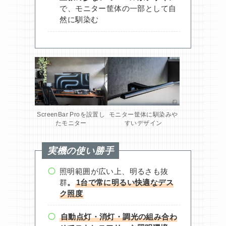
で、モニター筐体の一部として自
然に馴染む
ScreenBar Proを設置し
モニター筐体に馴染みや
たモニター
すいデザイン
実機の使い勝手
照明範囲が広い上、明るさも抜
群
。
1台で常に明るい快適なデス
ク照度
自動点灯・消灯・調光の組み合わ