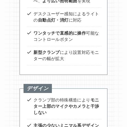
べ、
より広い照明範囲
を実現
デスクユーザー感知によるライト
の
自動点灯・消灯
に対応
ワンタッチで直感的に操作
可能な
コントロールボタン
新型クランプ
により設置対応モニ
ターの幅が拡大
デザイン
クランプ部の特殊構造により
モニ
ター上部のマイクやカメラと干渉
しない
主張の少ないミニマル系デザイン