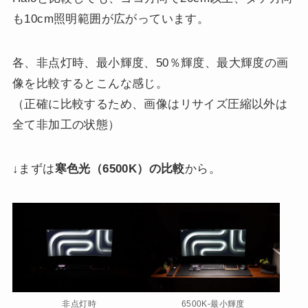
も10cm照明範囲が広がっています。
各、非点灯時、最小輝度、50％輝度、最大輝度の画
像を比較するとこんな感じ。
（正確に比較するため、画像はリサイズ圧縮以外は
全て非加工の状態）
↓まずは
寒色光（6500K）の比較
から。
非点灯時
6500K-最小輝度