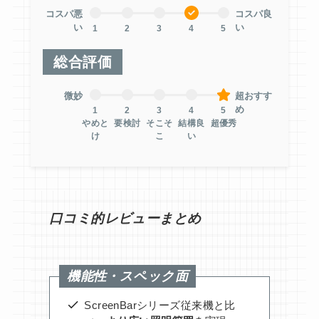
コスパ悪
コスパ良
い
い
1
2
3
4
5
総合評価
微妙
超おすす
め
1
2
3
4
5
やめと
要検討
そこそ
結構良
超優秀
け
こ
い
口コミ的レビューまとめ
機能性・スペック面
ScreenBarシリーズ従来機と比