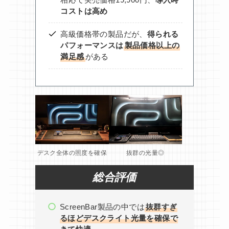
コストは高め
高級価格帯の製品だが、
得られる
パフォーマンスは
製品価格以上の
満足感
がある
デスク全体の照度を確保
抜群の光量◎
総合評価
ScreenBar製品の中では
抜群すぎ
るほどデスクライト光量を確保で