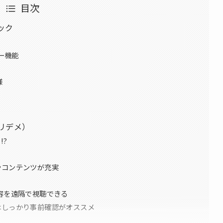
目次
ペック
ー機能
様
（メリデメ）
!?
やコンテンツが充実
容を遠隔で視聴できる
はしっかり事前確認がオススメ