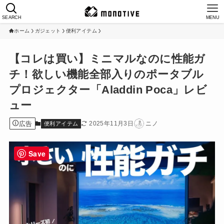
SEARCH
MENU
ホーム
ガジェット
便利アイテム
【コレは買い】ミニマルなのに性能ガ
チ！欲しい機能全部入りのポータブル
プロジェクター「Aladdin Poca」レビ
ュー
広告
2025年11月3日
ニノ
便利アイテム
Save