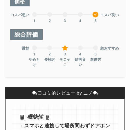
価格
コスパ悪い
コスパ良い
1
2
3
4
5
総合評価
微妙
超おすすめ
1
2
3
4
5
やめと
要検討
そこそ
結構良
超優秀
け
こ
い
口コミ的レビュー by ニノ
機能性
・
スマホと連携して場所問わずドアホン