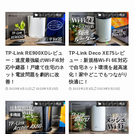
ネットワーク機器
ネットワーク機器
TP-Link RE900XDレビュ
TP-Link Deco XE75レビ
ー：速度最強級のWi-Fi6対
ュー：新規格Wi-Fi 6E対応
応中継器！戸建て住宅のネ
で自宅ネット環境を超高速
ット電波問題を劇的に改
化！家中どこでもつながり
善！
快適に！
2023年4月11日
2023年5月23日
2023年2月3日
2023年5月23日
ネットワーク機器
ネットワーク機器