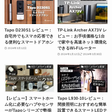
Tapo D230S1 レビュー：
TP-Link Archer AX73V レ
自宅外でもスマホ応答でき
ビュー：お手頃価格な1台
る便利なスマートドアホン
で家中を高速ネット環境化
できるWi-Fiルーター
2024年3月12日
2024年1月12日
2024年3月30日
IoT・スマート家電
IoT・スマート家電
【レビュー】スマートホー
Tapo L930-10レビュー：
ム化に必要なハブやセンサ
間接照明におすすめな簡単
ーがTapoシリーズで勢揃
設置できるスマートLEDテ