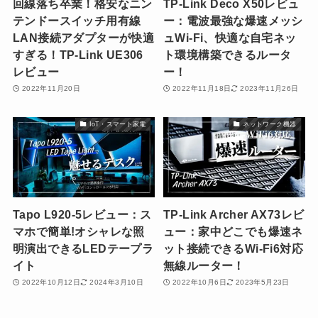
回線落ち卒業！格安なニン
TP-Link Deco X50レビュ
テンドースイッチ用有線
ー：電波最強な爆速メッシ
LAN接続アダプターが快適
ュWi-Fi、快適な自宅ネッ
すぎる！TP-Link UE306
ト環境構築できるルータ
レビュー
ー！
2022年11月20日
2022年11月18日
2023年11月26日
IoT・スマート家電
ネットワーク機器
Tapo L920-5レビュー：ス
TP-Link Archer AX73レビ
マホで簡単!オシャレな照
ュー：家中どこでも爆速ネ
明演出できるLEDテープラ
ット接続できるWi-Fi6対応
イト
無線ルーター！
2022年10月12日
2024年3月10日
2022年10月6日
2023年5月23日