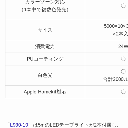
カラーゾーン対応
〇
（1本中で複数色発光）
5000×10×
サイズ
×2本
消費電力
24
PUコーティング
〇
〇
白色光
合計2000
Apple Homekit対応
〇
「
L930-10
」は5mのLEDテープライトが2本付属し、