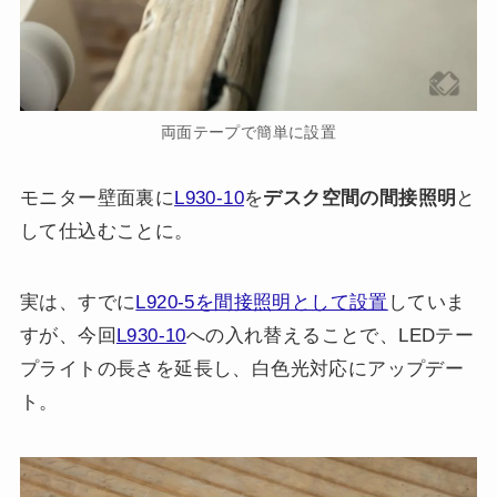
両面テープで簡単に設置
モニター壁面裏に
L930-10
を
デスク空間の間接照明
と
して仕込むことに。
実は、すでに
L920-5を間接照明として設置
していま
すが、今回
L930-10
への入れ替えることで、LEDテー
プライトの長さを延長し、白色光対応にアップデー
ト。