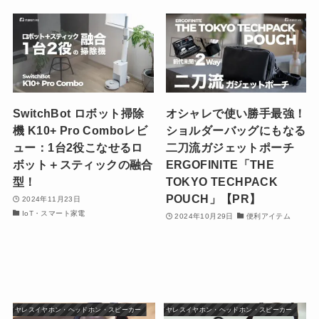
SwitchBot ロボット掃除
オシャレで使い勝手最強！
機 K10+ Pro Comboレビ
ショルダーバッグにもなる
ュー：1台2役こなせるロ
二刀流ガジェットポーチ
ボット＋スティックの融合
ERGOFINITE「THE
型！
TOKYO TECHPACK
POUCH」【PR】
2024年11月23日
IoT・スマート家電
2024年10月29日
便利アイテム
ワイヤレスイヤホン・ヘッドホン・スピーカー
ワイヤレスイヤホン・ヘッドホン・スピーカー