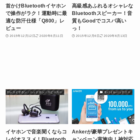
首かけBluetoothイヤホン
高級感あふれるオシャレな
で操作がラク！運動時に最
Bluetoothスピーカー！音
適な防汗仕様「Q800」レ
質もGoodでコスパ高い
ビュー
っ！
2015年12月12日
2020年6月11日
2015年12月6日
2020年6月13日
ワイヤレスイヤホン・ヘッドホン・スピーカー
モバイルバッテリー
イヤホンで音楽聞くならコ
Ankerが豪華プレゼントキ
レがオススメ！Bluetooth
ャンペーン実施中！神対応