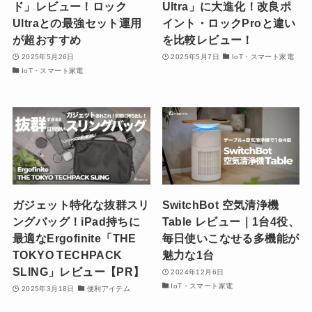
ド」レビュー！ロック
Ultra」に大進化！改良ポ
Ultraとの最強セット運用
イント・ロックProと違い
が超おすすめ
を比較レビュー！
2025年5月26日
2025年5月7日
IoT・スマート家電
IoT・スマート家電
ガジェット特化な抜群スリ
SwitchBot 空気清浄機
ングバッグ！iPad持ちに
Table レビュー｜1台4役、
最適なErgofinite「THE
毎日使いこなせる多機能が
TOKYO TECHPACK
魅力な1台
SLING」レビュー【PR】
2024年12月6日
IoT・スマート家電
2025年3月18日
便利アイテム