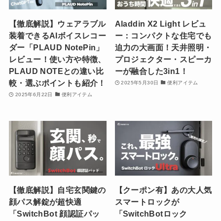
【徹底解説】ウェアラブル
Aladdin X2 Light レビュ
装着できるAIボイスレコー
ー：コンパクトな住宅でも
ダー「PLAUD NotePin」
迫力の大画面！天井照明・
レビュー！使い方や特徴、
プロジェクター・スピーカ
PLAUD NOTEとの違い比
ーが融合した3in1！
較・選ぶポイントも紹介！
2025年5月30日
便利アイテム
2025年6月22日
便利アイテム
【徹底解説】自宅玄関鍵の
【クーポン有】あの大人気
顔パス解錠が超快適
スマートロックが
「SwitchBot 顔認証パッ
「SwitchBotロック