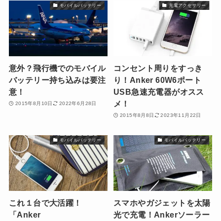
モバイルバッテリー
充電アクセサリー
意外？飛行機でのモバイル
コンセント周りをすっき
バッテリー持ち込みは要注
り！Anker 60W6ポート
意！
USB急速充電器がオスス
メ！
2015年8月10日
2022年6月28日
2015年8月8日
2023年11月22日
モバイルバッテリー
モバイルバッテリー
これ１台で大活躍！
スマホやガジェットを太陽
「Anker
光で充電！Ankerソーラー