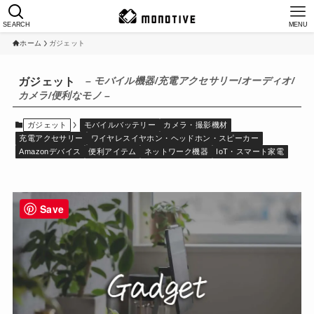
SEARCH
MENU
ホーム
ガジェット
– モバイル機器/充電アクセサリー/オーディオ/
ガジェット
カメラ/便利なモノ –
ガジェット
モバイルバッテリー
カメラ・撮影機材
充電アクセサリー
ワイヤレスイヤホン・ヘッドホン・スピーカー
Amazonデバイス
便利アイテム
ネットワーク機器
IoT・スマート家電
Save