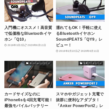
入門機にオススメ！高音質
濡れてもOK！手軽に使え
で低価格なBluetoothイヤ
るBluetoothイヤホン
ホン「Q10」
SoundPEATS「QY9」レ
ビュー！
2016年3月2日
2020年6月11日
2016年2月22日
2020年6月11日
モバイルバッテリー
充電アクセサリー
カードサイズなのに
スマホやガジェット充電で
iPhone6sを4回充電可能！
抜群に便利なアダプタ！
最強モバイルバッテリー
「Anker PowerPort2」レ