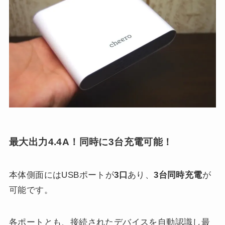
最大出力4.4A！同時に3台充電可能！
本体側面にはUSBポートが
3口
あり、
3台同時充電
が
可能です。
各ポートとも、接続されたデバイスを自動認識し最