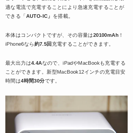
適な電流で充電することにより急速充電することが
できる「
AUTO-IC」
を搭載。
本体はコンパクトですが、その容量は
20100mAh
！
iPhone6なら
約7.5回
充電することができます。
最大出力は
4.4A
なので、iPadやMacBookも充電する
ことができます。新型MacBook12インチの充電目安
時間は
4時間30分
です。