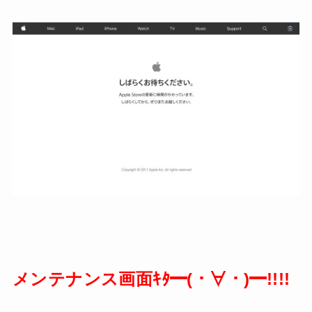
メンテナンス画面ｷﾀ━(・∀・)━!!!!