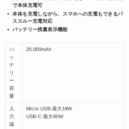
で本体充電可
本体を充電しながら、スマホへの充電もできるパ
ススルー充電対応
バッテリー残量表示機能
バ
20,000mAh
ッ
テ
リ
ー
容
量
入
Micro USB:最大18W
力
USB-C:最大60W
端