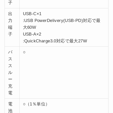
子
出
USB-C×1
力
:USB PowerDelivery(USB-PD)対応で最
端
大60W
子
USB-A×2
:QuickCharge3.0対応で最大27W
パ
○
ス
ス
ル
ー
充
電
電
○（1％単位）
池