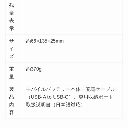
残
量
表
示
サ
約66×135×25mm
イ
ズ
重
約370g
量
製
モバイルバッテリー本体・充電ケーブル
品
（USB-A to USB-C）、専用収納ポート、
内
取扱説明書（日本語対応）
容