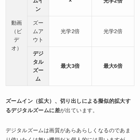
ムイ
×
光学2倍
ン
動画
ズー
（ビ
ムア
光学2倍
光学2倍
デ
ウト
オ）
デジ
タ
ル
最大3倍
最大6倍
ズー
ム
ズームイン（拡大）、切り出しによる擬似的拡大す
るデジタルズームに差
が出ています。
デジタルズームは画質があらあらしくなるのであま
り使いたくは無い機能だと個人的には思いますが、