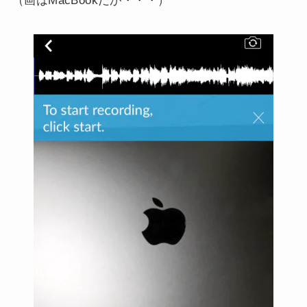
（画はMacBookだが・・・）