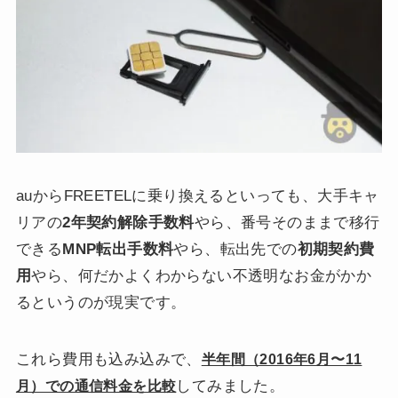
auからFREETELに乗り換えるといっても、大手キャ
リアの
2年契約解除手数料
やら、番号そのままで移行
できる
MNP転出手数料
やら、転出先での
初期契約費
用
やら、何だかよくわからない不透明なお金がかか
るというのが現実です。
これら費用も込み込みで、
半年間（2016年6月〜11
してみました。
月）での通信料金を比較