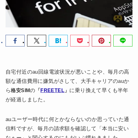
自宅付近のau回線電波状況が悪いことや、毎月の高
額な通信費用に嫌気がさして、大手キャリアのauか
ら
の
に乗り換えて早くも半年
格安SIM
「
FREETEL
」
が経過しました。
auユーザー時代に何とかならないのか思っていた通
信料ですが、毎月の請求額を確認して「本当に安い
なぁー」と関心するのにもだいぶ慣れきました。