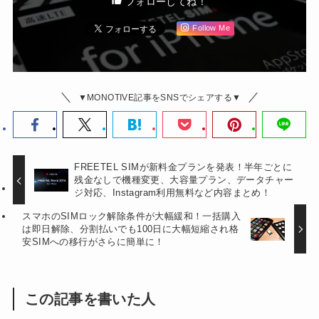
フォローしてね！
Follow Me
▼MONOTIVE記事をSNSでシェアする▼
FREETEL SIMが新料金プランを発表！半年ごとに
残金なしで機種変更、大容量プラン、データチャー
ジ対応、Instagram利用無料など内容まとめ！
スマホのSIMロック解除条件が大幅緩和！一括購入
は即日解除、分割払いでも100日に大幅短縮され格
安SIMへの移行がさらに簡単に！
この記事を書いた人