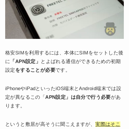
格安SIMを利用するには、本体にSIMをセットした後
に
「APN設定」
とよばれる通信ができるための初期
設定
をすることが必要
です。
iPhoneやiPadといったiOS端末とAndroid端末では設
定が異なるこの「
APN設定」は自分で行う必要
があ
ります。
というと敷居が高そうに聞こえますが、
実際はそこ