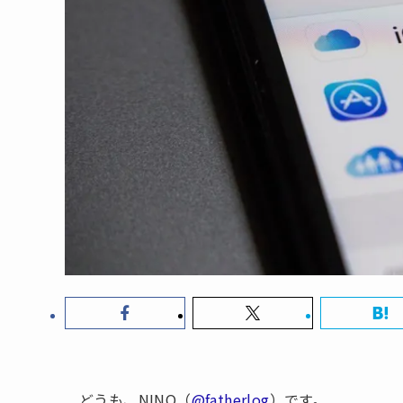
どうも、NINO（
@fatherlog
）です。