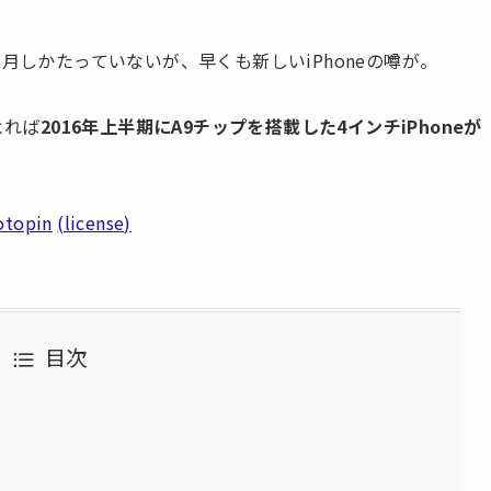
れてまだ2ヶ月しかたっていないが、早くも新しいiPhoneの噂が。
によれば
2016年上半期にA9チップを搭載した4インチiPhoneが
otopin
(license)
目次