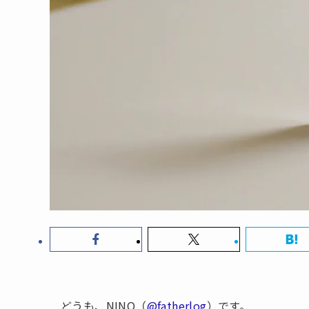
どうも、NINO（
@fatherlog
）です。