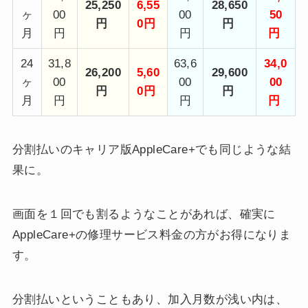
25,250
6,55
28,650
ヶ
00
00
50
円
0円
円
月
円
円
円
24
31,8
63,6
34,0
26,200
5,60
29,600
ヶ
00
00
00
円
0円
円
月
円
円
円
分割払いのキャリア版AppleCare+でも同じような結
果に。
画面を１回でも割るようなことがあれば、確実に
AppleCare+の修理サービス料金の方がお得になりま
す。
分割払いということもあり、加入月数が浅い内は、