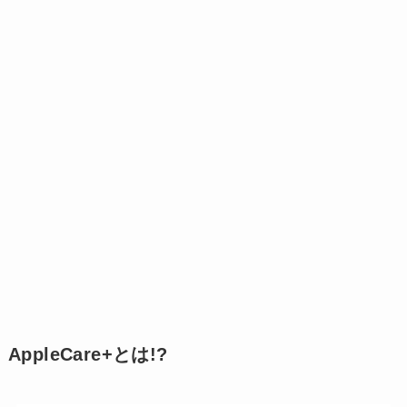
AppleCare+とは!?