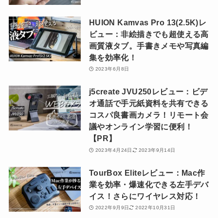
HUION Kamvas Pro 13(2.5K)レ
ビュー：非絵描きでも超使える高
画質液タブ。手書きメモや写真編
集を効率化！
2023年6月8日
j5create JVU250レビュー：ビデ
オ通話で手元紙資料を共有できる
コスパ良書画カメラ！リモート会
議やオンライン学習に便利！
【PR】
2023年4月24日
2023年9月14日
TourBox Eliteレビュー：Mac作
業を効率・爆速化できる左手デバ
イス！さらにワイヤレス対応！
2022年9月9日
2022年10月31日