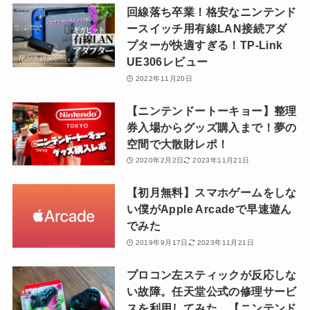
回線落ち卒業！格安なニンテンド
ースイッチ用有線LAN接続アダ
プターが快適すぎる！TP-Link
UE306レビュー
2022年11月20日
【ニンテンドートーキョー】整理
券入場からグッズ購入まで！夢の
空間で大散財レポ！
2020年2月2日
2023年11月21日
【初月無料】スマホゲームをしな
い僕がApple Arcadeで早速遊ん
でみた
2019年9月17日
2023年11月21日
プロコン左スティックが反応しな
い故障。任天堂公式の修理サービ
スを利用してみた。【ニンテンド