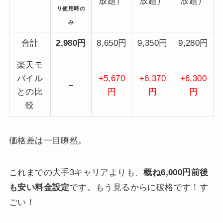
放題）
放題）
放題）
リ使用時の
み
合計
2,980円
8,650円
9,350円
9,280円
楽天モ
バイル
+5,670
+6,370
+6,300
–
との比
円
円
円
較
価格差は一目瞭然。
これまでの大手3キャリアよりも、
概ね6,000円前後
も安い料金設定
です。もう見るからに破格です！す
ごい！