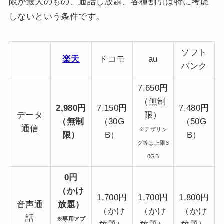
限が最大のもの、通話し放題、各種割引は特に考慮
しないという条件です。
ソフト
楽天
ドコモ
au
バンク
7,650円
（無制
2,980円
7,150円
7,480円
データ
限）
（無制
（30G
（50G
通信
※テザリン
限）
B）
B）
グ等は上限3
0GB
0円
（かけ
1,700円
1,700円
1,800円
音声通
放題）
（かけ
（かけ
（かけ
話
※専用アプ