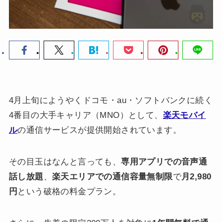
4月上旬にようやくドコモ・au・ソフトバンクに続く
4番目の大手キャリア（MNO）として、
楽天モバイ
ル
の通信サービスが提供開始されています。
その目玉はなんと言っても、
専用アプリでの音声通
話し放題
、
楽天エリアでの通信容量無制限
で
月2,980
円
という破格の料金プラン。