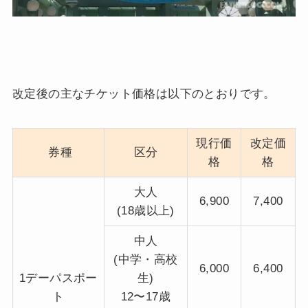
改定後の主なチケット価格は以下のとおりです。
現行価
改定価
券種
区分
格
格
大人
6,900
7,400
(18歳以上)
中人
(中学・高校
6,000
6,400
1デーパスポー
生)
ト
12〜17歳