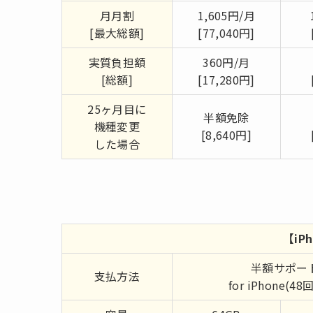
月月割
1,605円/月
[最大総額]
[77,040円]
実質負担額
360円/月
[総額]
[17,280円]
25ヶ月目に
半額免除
機種変更
[8,640円]
した場合
【iP
半額サポー
支払方法
for iPhone(4