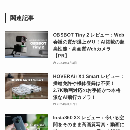
関連記事
OBSBOT Tiny 2 レビュー：Web
会議の質が爆上がり！AI搭載の超
高性能・高画質Webカメラ
【PR】
2024年4月4日
HOVERAir X1 Smart レビュー：
操縦免許や機体登録は不要！
2.7K動画対応のお手軽かつ本格
派なAI飛行カメラ！
2024年3月7日
Insta360 X3 レビュー：今いる空
間をそのまま高画質写真・動画に