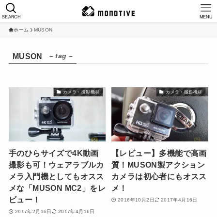
SEARCH
MENU
ホーム
MUSON
– tag –
MUSON
カメラ・撮影機材
カメラ・撮影機材
手のひらサイズで4K動画
【レビュー】多機能で高画
撮影も可！ウェアラブルカ
質！MUSON製アクション
メラ入門機としてもオスス
カメラは初心者にもオスス
メな「MUSON MC2」をレ
メ！
ビュー！
2016年10月2日
2017年4月16日
2017年2月16日
2017年4月16日