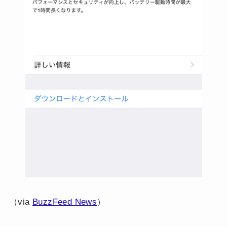
（via
BuzzFeed News
）