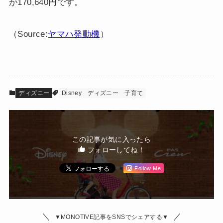
が170,640円です。
（Source:
ヤマハ発動機
）
ディズニー
Disney
ディズニー
子育て
この記事が気に入ったら
フォローしてね！
Follow Me
▼MONOTIVE記事をSNSでシェアする▼