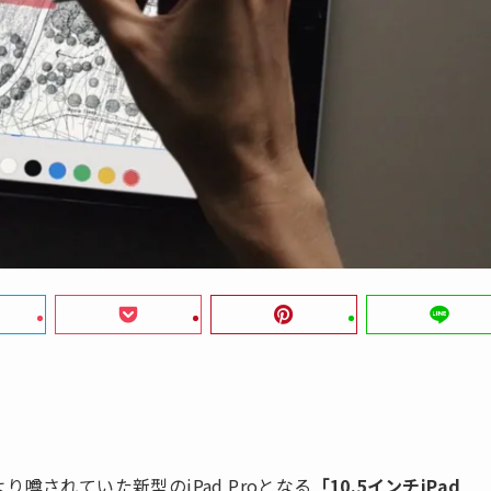
より噂されていた新型のiPad Proとなる
「10.5インチiPad