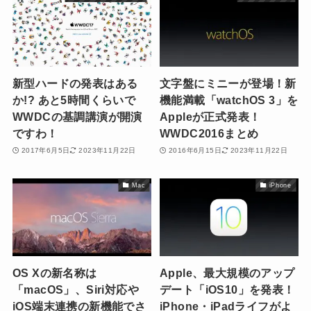
新型ハードの発表はある
文字盤にミニーが登場！新
か!? あと5時間くらいで
機能満載「watchOS 3」を
WWDCの基調講演が開演
Appleが正式発表！
ですわ！
WWDC2016まとめ
2017年6月5日
2023年11月22日
2016年6月15日
2023年11月22日
Mac
iPhone
OS Xの新名称は
Apple、最大規模のアップ
「macOS」、Siri対応や
デート「iOS10」を発表！
iOS端末連携の新機能でさ
iPhone・iPadライフがよ