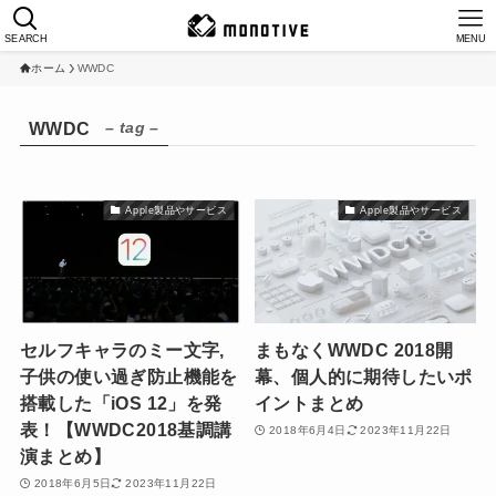
SEARCH
MENU
ホーム
WWDC
– tag –
WWDC
Apple製品やサービス
Apple製品やサービス
セルフキャラのミー文字,
まもなくWWDC 2018開
子供の使い過ぎ防止機能を
幕、個人的に期待したいポ
搭載した「iOS 12」を発
イントまとめ
表！【WWDC2018基調講
2018年6月4日
2023年11月22日
演まとめ】
2018年6月5日
2023年11月22日