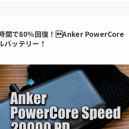
で80％回復！Anker PowerCore
バイルバッテリー！