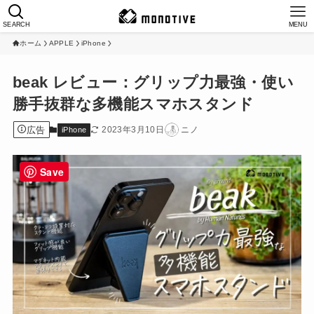
SEARCH
MENU
ホーム
APPLE
iPhone
beak レビュー：グリップ力最強・使い
勝手抜群な多機能スマホスタンド
広告
2023年3月10日
ニノ
iPhone
Save