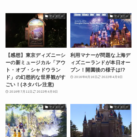
ディズニー
ディズニー
【感想】東京ディズニーシ
利用マナーが問題な上海デ
ーの新ミュージカル「アウ
ィズニーランドが本日オー
ト・オブ・シャドウラン
プン！開園後の様子は!?
ド」の幻想的な世界観がす
2016年6月16日
2022年4月9日
ごい！(ネタバレ注意)
2016年7月11日
2022年4月9日
ディズニー
ディズニー