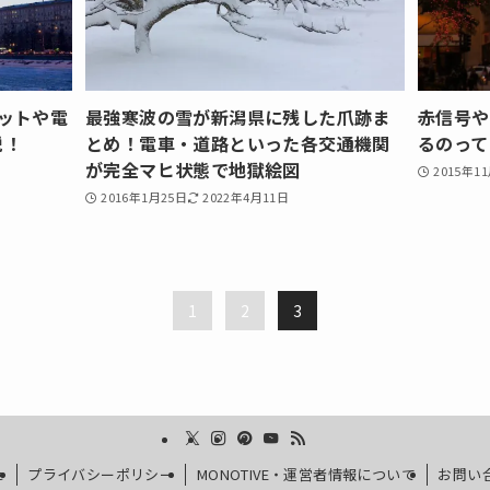
ットや電
最強寒波の雪が新潟県に残した爪跡ま
赤信号や
説！
とめ！電車・道路といった各交通機関
るのって
が完全マヒ状態で地獄絵図
2015年1
2016年1月25日
2022年4月11日
1
2
3
e
プライバシーポリシー
MONOTIVE・運営者情報について
お問い