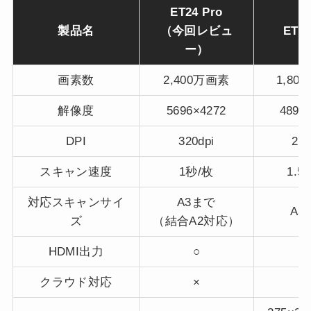
ET24 Pro
製品名
（今回レビュ
ET18
ー）
画素数
2,400万画素
1,80
解像度
5696×4272
4896
DPI
320dpi
275
スキャン速度
1秒/枚
1.5
対応スキャンサイ
A3まで
A3
ズ
（結合A2対応）
HDMI出力
○
クラウド対応
×