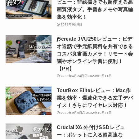
ビュー：非絵描きでも超使える高
画質液タブ。手書きメモや写真編
集を効率化！
2023年6月8日
j5create JVU250レビュー：ビデ
オ通話で手元紙資料を共有できる
コスパ良書画カメラ！リモート会
議やオンライン学習に便利！
【PR】
2023年4月24日
2023年9月14日
TourBox Eliteレビュー：Mac作
業を効率・爆速化できる左手デバ
イス！さらにワイヤレス対応！
2022年9月9日
2022年10月31日
Crucial X6 外付けSSDレビュ
ー：ポケットに入る超高速な