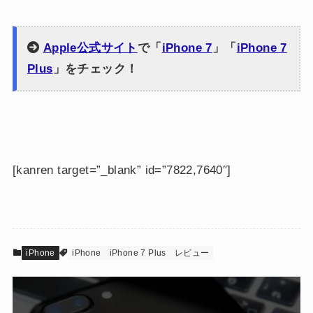
Apple公式サイト
で「
iPhone 7
」「
iPhone 7
Plus
」をチェック！
[kanren target=”_blank” id=”7822,7640″]
iPhone
iPhone
iPhone 7 Plus
レビュー