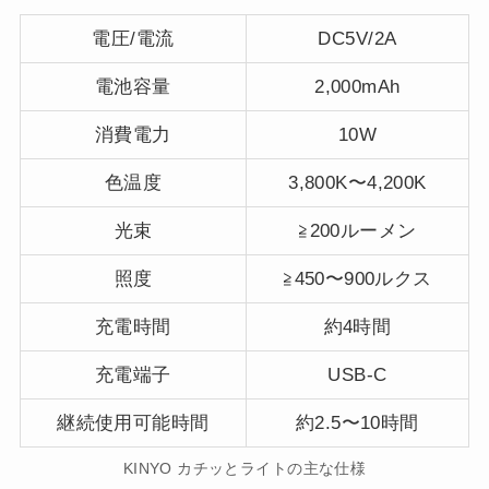
電圧/電流
DC5V/2A
電池容量
2,000mAh
消費電力
10W
色温度
3,800K〜4,200K
光束
≧200ルーメン
照度
≧450〜900ルクス
充電時間
約4時間
充電端子
USB-C
継続使用可能時間
約2.5〜10時間
KINYO カチッとライトの主な仕様