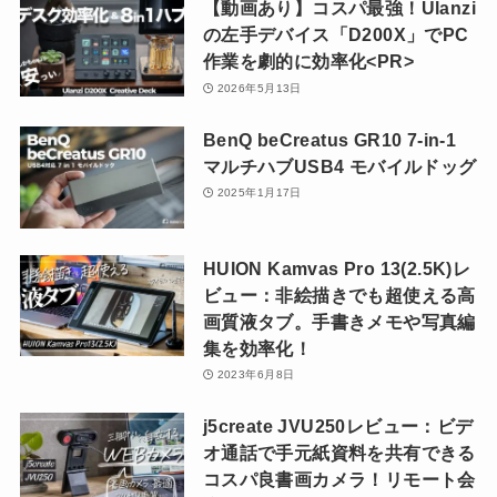
【動画あり】コスパ最強！Ulanzi
の左手デバイス「D200X」でPC
作業を劇的に効率化<PR>
2026年5月13日
BenQ beCreatus GR10 7-in-1
マルチハブUSB4 モバイルドッグ
2025年1月17日
HUION Kamvas Pro 13(2.5K)レ
ビュー：非絵描きでも超使える高
画質液タブ。手書きメモや写真編
集を効率化！
2023年6月8日
j5create JVU250レビュー：ビデ
オ通話で手元紙資料を共有できる
コスパ良書画カメラ！リモート会