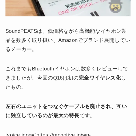
SoundPEATSは、低価格ながら高機能なイヤホン製
品を数多く取り扱い、Amazonでブランド展開してい
るメーカー。
これまでもBluetoothイヤホンは数多くレビューして
きましたが、今回のQ16は初の
完全ワイヤレス化
し
たもの。
左右のユニットをつなぐケーブルも廃止され、互い
に独立しているのが最大の特長
です。
[voice icon=”https://monotive.jp/wp-