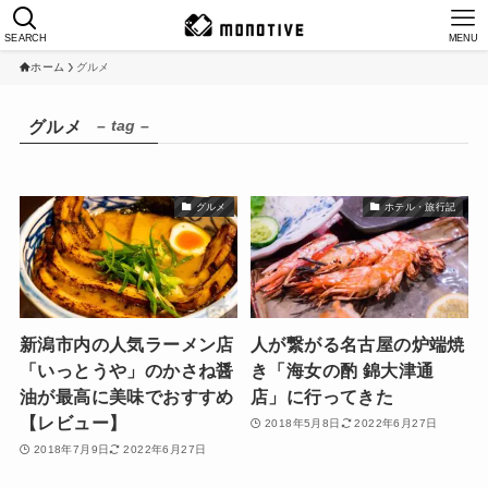
SEARCH
MENU
ホーム
グルメ
– tag –
グルメ
グルメ
ホテル・旅行記
新潟市内の人気ラーメン店
人が繋がる名古屋の炉端焼
「いっとうや」のかさね醤
き「海女の酌 錦大津通
油が最高に美味でおすすめ
店」に行ってきた
【レビュー】
2018年5月8日
2022年6月27日
2018年7月9日
2022年6月27日