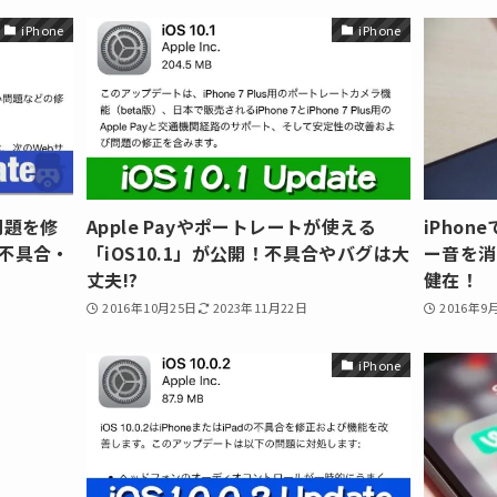
iPhone
iPhone
問題を修
Apple Payやポートレートが使える
iPho
！不具合・
「iOS10.1」が公開！不具合やバグは大
ー音を消す
丈夫!?
健在！
2016年10月25日
2023年11月22日
2016年9
iPhone