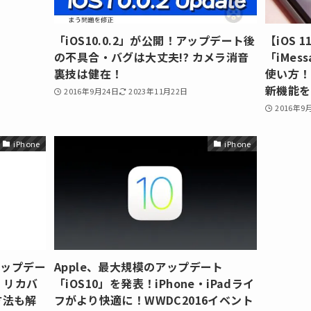
「iOS10.0.2」が公開！アップデート後
【iOS 
の不具合・バグは大丈夫!? カメラ消音
「iMe
裏技は健在！
使い方！
新機能を
2016年9月24日
2023年11月22日
2016年9
iPhone
iPhone
アップデー
Apple、最大規模のアップデート
 リカバ
「iOS10」を発表！iPhone・iPadライ
方法も解
フがより快適に！WWDC2016イベント