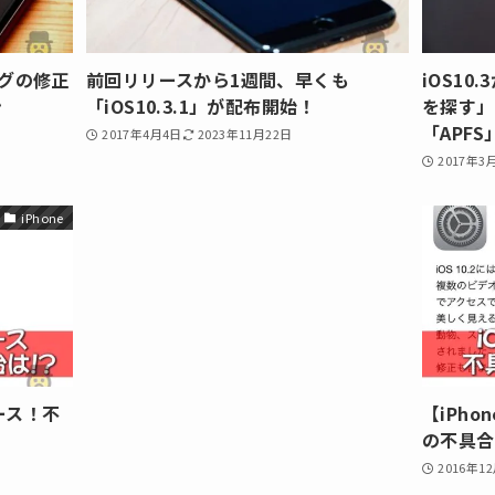
バグの修正
前回リリースから1週間、早くも
iOS10
ン
「iOS10.3.1」が配布開始！
を探す」
「APF
2017年4月4日
2023年11月22日
2017年3
iPhone
リース！不
【iPho
の不具合
2016年1