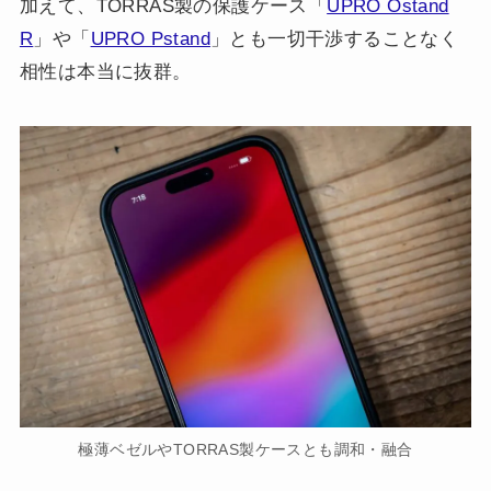
加えて、TORRAS製の保護ケース「
UPRO Ostand
R
」や「
UPRO Pstand
」とも一切干渉することなく
相性は本当に抜群。
極薄ベゼルやTORRAS製ケースとも調和・融合