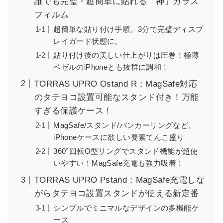
誰でも完璧・超簡単に貼れる「神」ガラス
フィルム
超簡単な貼り付け手順。3分で完璧ディスプ
レイガード状態に。
貼り付け後の美しい仕上がりは圧巻！極薄
ベゼルのiPhoneとも抜群に調和！
TORRAS UPRO Ostand R：MagSafe対応
のタテヨコ設置可能なスタンド付き！万能
すぎる保護ケース！
MagSafe/スタンド/バンカーリングなど、
iPhoneケースに欲しい要素てんこ盛り
360°回転O型リングでスタンド機能が超使
いやすい！MagSafe充電も強力吸着！
TORRAS UPRO Pstand：MagSafe充電しな
がらタテヨコ設置スタンドが使える新定番
シンプルでミニマルなデザインの多機能ケ
ース