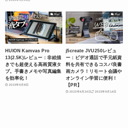
Mac
Mac
HUION Kamvas Pro
j5create JVU250レビュ
13(2.5K)レビュー：非絵描
ー：ビデオ通話で手元紙資
きでも超使える高画質液タ
料を共有できるコスパ良書
ブ。手書きメモや写真編集
画カメラ！リモート会議や
を効率化！
オンライン学習に便利！
【PR】
2023年6月8日
2023年4月24日
2023年9月14日