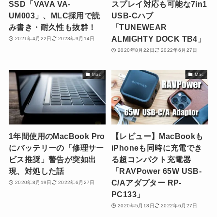
SSD「VAVA VA-
スプレイ対応も可能な7in1
UM003」、MLC採用で読
USB-Cハブ
み書き・耐久性も抜群！
「TUNEWEAR
ALMIGHTY DOCK TB4」
2021年4月22日
2023年9月14日
2020年8月22日
2022年6月27日
Mac
Mac
1年間使用のMacBook Pro
【レビュー】MacBookも
にバッテリーの「修理サー
iPhoneも同時に充電でき
ビス推奨」警告が突如出
る超コンパクト充電器
現、対処した話
「RAVPower 65W USB-
C/Aアダプター RP-
2020年8月19日
2022年6月27日
PC133」
2020年5月18日
2022年6月27日