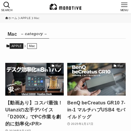
SEARCH
MENU
ホーム
APPLE
Mac
– category –
Mac
APPLE
Mac
Mac
Mac
【動画あり】コスパ最強！
BenQ beCreatus GR10 7-
Ulanziの左手デバイス
in-1 マルチハブUSB4 モバ
「D200X」でPC作業を劇
イルドッグ
的に効率化<PR>
2025年1月17日
2026年5月13日