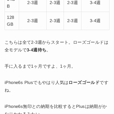
2-3週
2-3週
2-3週
3-4週
B
128
2-3週
2-3週
2-3週
3-4週
GB
こちらは全て2-3週からスタート。ローズゴールドは
全モデルで
3-4週待ち
。
手に入るまで1ヶ月ですよ、1ヶ月。
iPhone6s Plusでもやはり人気は
ローズゴールド
です
ね。
iPhone6s無印との納期を比較するとPlusは納期がか