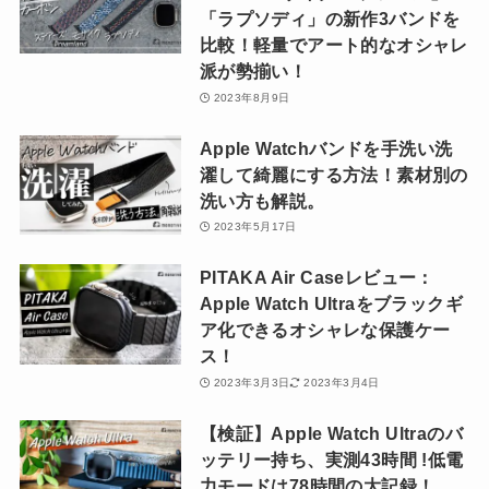
「ラプソディ」の新作3バンドを
比較！軽量でアート的なオシャレ
派が勢揃い！
2023年8月9日
Apple Watchバンドを手洗い洗
濯して綺麗にする方法！素材別の
洗い方も解説。
2023年5月17日
PITAKA Air Caseレビュー：
Apple Watch Ultraをブラックギ
ア化できるオシャレな保護ケー
ス！
2023年3月3日
2023年3月4日
【検証】Apple Watch Ultraのバ
ッテリー持ち、実測43時間 !低電
力モードは78時間の大記録！