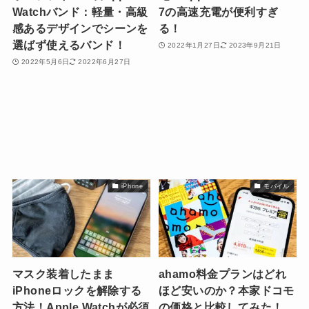
Watchバンド：軽量・高級
7の高速充電が便利すぎ
感あるデザインでシーンを
る！
選ばず使えるバンド！
2022年1月27日
2023年9月21日
2022年5月6日
2022年6月27日
iPhone
モバイル
マスク装着したまま
ahamo料金プランはどれ
iPhoneロックを解除する
ほど安いのか？本家ドコモ
方法！Apple Watchが必須
の価格と比較してみた！