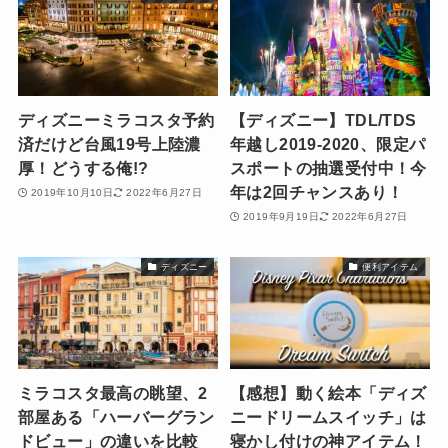
ディズニーミラコスタ予約
【ディズニー】TDL/TDS
済だけど台風19号上陸濃
年越し2019-2020、限定パ
厚！どうする俺!?
スポートの抽選受付中！今
年は2回チャンスあり！
2019年10月10日
2022年6月27日
2019年9月19日
2022年6月27日
ディズニー
便利アイテム
ミラコスタ最高の眺望、2
【感想】動く絵本「ディズ
部屋ある「ハーバーグラン
ニードリームスイッチ」は
ドビュー」の違いを比較
寝かし付けの神アイテム！