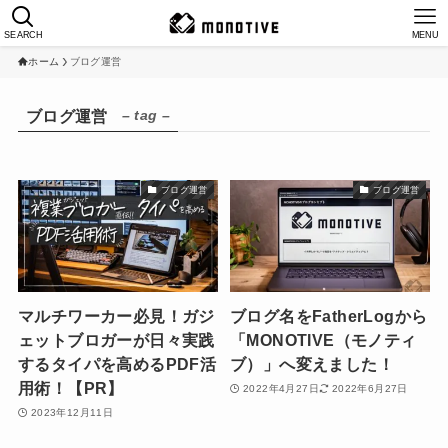
SEARCH
MENU
ホーム
ブログ運営
– tag –
ブログ運営
ブログ運営
ブログ運営
マルチワーカー必見！ガジ
ブログ名をFatherLogから
ェットブロガーが日々実践
「MONOTIVE（モノティ
するタイパを高めるPDF活
ブ）」へ変えました！
用術！【PR】
2022年4月27日
2022年6月27日
2023年12月11日