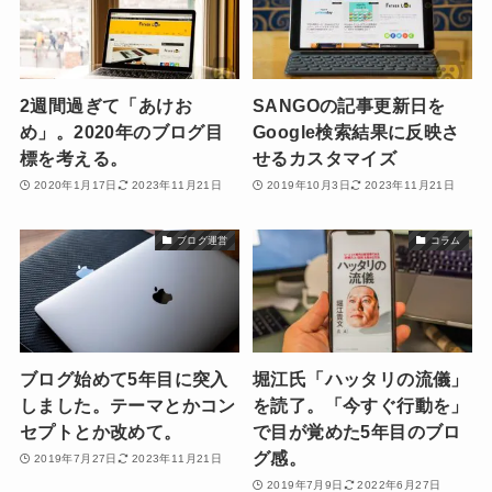
2週間過ぎて「あけお
SANGOの記事更新日を
め」。2020年のブログ目
Google検索結果に反映さ
標を考える。
せるカスタマイズ
2020年1月17日
2023年11月21日
2019年10月3日
2023年11月21日
ブログ運営
コラム
ブログ始めて5年目に突入
堀江氏「ハッタリの流儀」
しました。テーマとかコン
を読了。「今すぐ行動を」
セプトとか改めて。
で目が覚めた5年目のブロ
グ感。
2019年7月27日
2023年11月21日
2019年7月9日
2022年6月27日